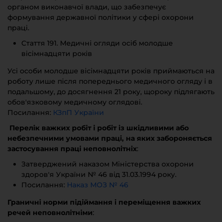
органом виконавчої влади, що забезпечує
формування державної політики у сфері охорони
праці.
Стаття 191. Медичні огляди осіб молодше
вісімнадцяти років
Усі особи молодше вісімнадцяти років приймаються на
роботу лише після попереднього медичного огляду і в
подальшому, до досягнення 21 року, щороку підлягають
обов'язковому медичному оглядові.
Посилання:
КЗпП України
Перелік важких робіт і робіт із шкідливими або
небезпечними умовами праці, на яких забороняється
застосування праці неповнолітніх
:
Затверджений наказом Міністерства охорони
здоров'я України № 46 від 31.03.1994 року.
Посилання:
Наказ МОЗ № 46
Граничні норми підіймання і переміщення важких
речей неповнолітніми
: