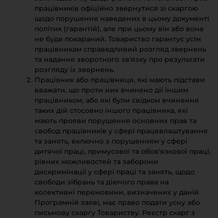
працівників офіційно звернутися зі скаргою
щодо порушення наведених в цьому документі
політик (гарантій), але при цьому він або вона
не буде покараний. Товариство гарантує усім
працівникам справедливий розгляд звернень
та надання зворотного зв'язку про результати
розгляду їх звернень.
Працівник або працівниця, які мають підстави
вважати, що проти них вчинено дії іншим
працівником, або які були свідком вчинення
таких дій стосовно іншого працівника, які
мають прояви порушення основних прав та
свобод працівників у сфері працевлаштування
та занять, включно з порушенням у сфері
дитячої праці, примусової та обов'язкової праці,
рівних можливостей та заборони
дискримінації у сфері праці та занять, щодо
свободи зібрань та діючого права на
колективні перемовини, визначених у даній
Програмній заяві, має право подати усну або
письмову скаргу Товариству. Реєстр скарг з