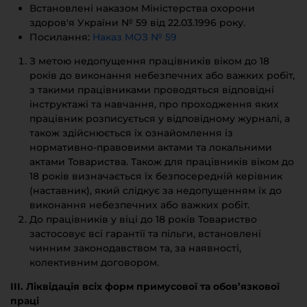
Встановлені наказом Міністерства охорони
здоров'я України № 59 від 22.03.1996 року.
Посилання:
Наказ МОЗ № 59
З метою недопущення працівників віком до 18
років до виконання небезпечних або важких робіт,
з такими працівниками проводяться відповідні
інструктажі та навчання, про проходження яких
працівник розписується у відповідному журналі, а
також здійснюється їх ознайомлення із
нормативно-правовими актами та локальними
актами Товариства. Також для працівників віком до
18 років визначається їх безпосередній керівник
(наставник), який слідкує за недопущенням їх до
виконання небезпечних або важких робіт.
До працівників у віці до 18 років Товариство
застосовує всі гарантії та пільги, встановлені
чинним законодавством та, за наявності,
колективним договором.
III. Ліквідація всіх форм примусової та обов’язкової
праці