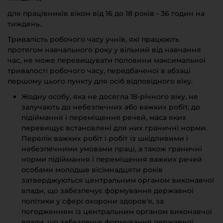
для працівників віком від 16 до 18 років - 36 годин на
тиждень.
Тривалість робочого часу учнів, які працюють
протягом навчального року у вільний від навчання
час, не може перевищувати половини максимальної
тривалості робочого часу, передбаченої в абзаці
першому цього пункту для осіб відповідного віку.
Жодну особу, яка не досягла 18-річного віку, не
залучають до небезпечних або важких робіт, до
підіймання і переміщення речей, маса яких
перевищує встановлені для них граничні норми.
Перелік важких робіт і робіт із шкідливими і
небезпечними умовами праці, а також граничні
норми підіймання і переміщення важких речей
особами молодше вісімнадцяти років
затверджуються центральним органом виконавчої
влади, що забезпечує формування державної
політики у сфері охорони здоров'я, за
погодженням із центральним органом виконавчої
влади, що забезпечує формування державної