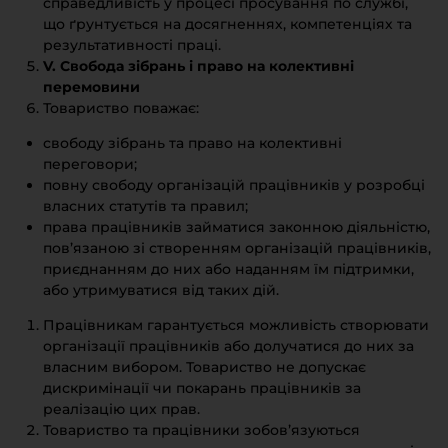
справедливість у процесі просування по службі,
що ґрунтується на досягненнях, компетенціях та
результативності праці.
V. Свобода зібрань і право на колективні
перемовини
Товариство поважає:
свободу зібрань та право на колективні
переговори;
повну свободу організацій працівників у розробці
власних статутів та правил;
права працівників займатися законною діяльністю,
пов’язаною зі створенням організацій працівників,
приєднанням до них або наданням їм підтримки,
або утримуватися від таких дій.
Працівникам гарантується можливість створювати
організації працівників або долучатися до них за
власним вибором. Товариство не допускає
дискримінації чи покарань працівників за
реалізацію цих прав.
Товариство та працівники зобов’язуються