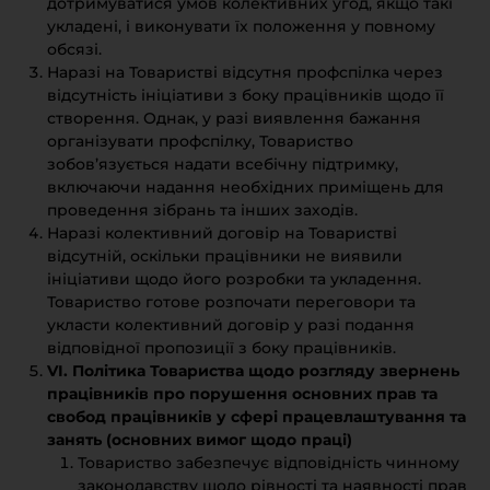
дотримуватися умов колективних угод, якщо такі
укладені, і виконувати їх положення у повному
обсязі.
Наразі на Товаристві відсутня профспілка через
відсутність ініціативи з боку працівників щодо її
створення. Однак, у разі виявлення бажання
організувати профспілку, Товариство
зобов’язується надати всебічну підтримку,
включаючи надання необхідних приміщень для
проведення зібрань та інших заходів.
Наразі колективний договір на Товаристві
відсутній, оскільки працівники не виявили
ініціативи щодо його розробки та укладення.
Товариство готове розпочати переговори та
укласти колективний договір у разі подання
відповідної пропозиції з боку працівників.
VI. Політика Товариства щодо розгляду звернень
працівників про порушення основних прав та
свобод працівників у сфері працевлаштування та
занять (основних вимог щодо праці)
Товариство забезпечує відповідність чинному
законодавству щодо рівності та наявності прав