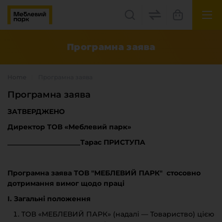
UK
EN
Програмна заява
Lviv
Home
Програмна заява
+38(067) 222 1530
Програмна заява
ЗАТВЕРДЖЕНО
МП Online
Директор ТОВ «Меблевий парк»
_____________________Тарас ПРИСТУПА
Програмна заява ТОВ "МЕБЛЕВИЙ ПАРК" стосовно
дотримання вимог щодо праці
Categories
І. Загальні положення
Plate materials
ТОВ «МЕБЛЕВИЙ ПАРК» (надалі — Товариство) цією
Edge