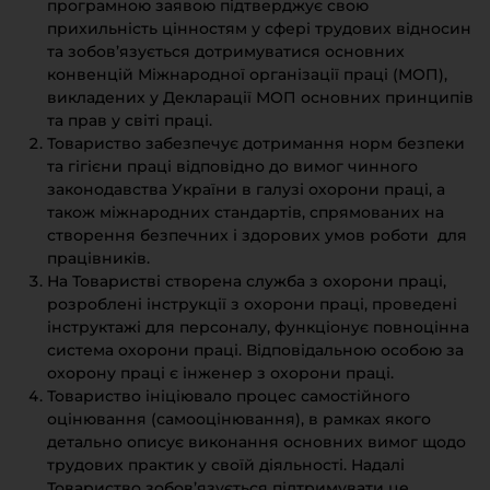
програмною заявою підтверджує свою
Furniture Hardware
прихильність цінностям у сфері трудових відносин
Countertops and Wall Panels
та зобов’язується дотримуватися основних
About the company
конвенцій Міжнародної організації праці (МОП),
викладених у Декларації МОП основних принципів
Company contacts
та прав у світі праці.
Delivery and payment
Товариство забезпечує дотримання норм безпеки
та гігієни праці відповідно до вимог чинного
Vacancies
законодавства України в галузі охорони праці, а
Services
також міжнародних стандартів, спрямованих на
створення безпечних і здорових умов роботи для
Завантаження
працівників.
Програмна заява
На Товаристві створена служба з охорони праці,
розроблені інструкції з охорони праці, проведені
інструктажі для персоналу, функціонує повноцінна
система охорони праці. Відповідальною особою за
охорону праці є інженер з охорони праці.
Товариство ініціювало процес самостійного
оцінювання (самооцінювання), в рамках якого
детально описує виконання основних вимог щодо
трудових практик у своїй діяльності. Надалі
Товариство зобов’язується підтримувати це