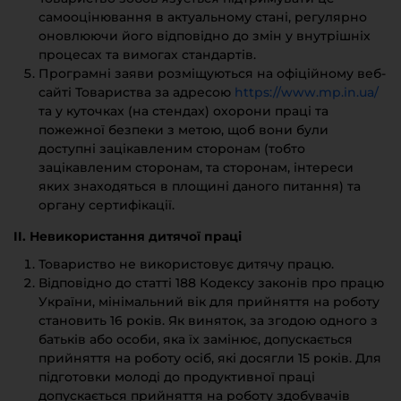
самооцінювання в актуальному стані, регулярно
оновлюючи його відповідно до змін у внутрішніх
процесах та вимогах стандартів.
Програмні заяви розміщуються на офіційному веб-
сайті Товариства за адресою
https://www.mp.in.ua/
та у куточках (на стендах) охорони праці та
пожежної безпеки з метою, щоб вони були
доступні зацікавленим сторонам (тобто
зацікавленим сторонам, та сторонам, інтереси
яких знаходяться в площині даного питання) та
органу сертифікації.
II. Невикористання дитячої праці
Товариство не використовує дитячу працю.
Відповідно до статті 188 Кодексу законів про працю
України, мінімальний вік для прийняття на роботу
становить 16 років. Як виняток, за згодою одного з
батьків або особи, яка їх замінює, допускається
прийняття на роботу осіб, які досягли 15 років. Для
підготовки молоді до продуктивної праці
допускається прийняття на роботу здобувачів