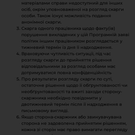
матеріалами справи недоступний для інших
осіб, окрім уповноваженої на розгляд скарги
особи. Також існує можливість подання
анонімної скарги.
Скарга одного працівника щодо факту(ів)
порушення викладених у цій Програмній заяві
політик іншим працівником розглядається у
тижневий термін із дня її надходження.
Враховуючи чутливість ситуації, під час
розгляду скарги до прийняття рішення
відповідальними за розгляд особами має
дотримуватися повна конфіденційність
Про результати розгляду скарги по суті,
остаточне рішення щодо її обґрунтованості чи
необґрунтованості та вжиті заходи сторону-
скаржника необхідно повідомити у
двотижневий термін після її надходження в
письмовому вигляді.
Якщо сторона-скаржник або звинувачувана
сторона не задоволена прийнятим рішенням,
кожна зі сторін має право вимагати перегляду