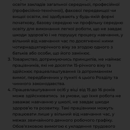
освіти закладів загальної середньої, професійної
(професійно-технічної), фахової передвищої чи
вищої освіти, які здобувають у будь-якій формі
початкову, базову середню чи профільну середню
освіту для виконання легкої роботи, що не завдає
шкоди здоров’ю і не порушує процесу навчання, у
вільний від навчання час по досягненні ними
чотирнадцятирічного віку за згодою одного з
батьків або особи, що його замінює.
Товариство, дотримуючись принципів, не наймає
працівників, які не досягли 15-річного віку та
здійснює працевлаштування із дотриманням
вимог, передбачених у пункті 4 цього Розділу та
чинного законодавства.
Працевлаштування осіб у віці від 15 до 16 років
може здійснюватись за умови, що їхня робота не
заважає навчанню у школі, не завдає шкоди
здоров’ю та розвитку. Такі працівники можуть
працювати лише у вільний від навчання час, у
межах звичайного денного робочого графіку.
Обов’язковою вимогою є укладення трудового