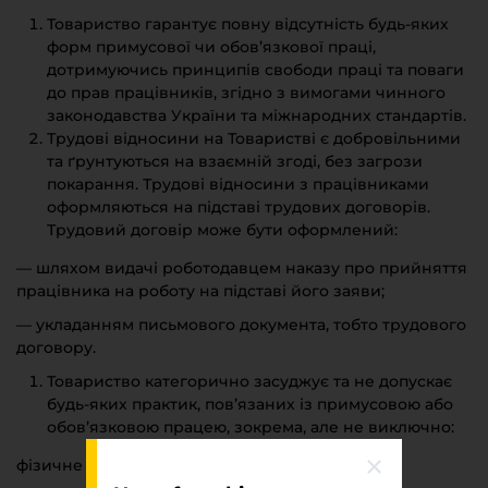
Товариство гарантує повну відсутність будь-яких
форм примусової чи обов’язкової праці,
дотримуючись принципів свободи праці та поваги
до прав працівників, згідно з вимогами чинного
законодавства України та міжнародних стандартів.
Трудові відносини на Товаристві є добровільними
та ґрунтуються на взаємній згоді, без загрози
покарання. Трудові відносини з працівниками
оформляються на підставі трудових договорів.
Трудовий договір може бути оформлений:
— шляхом видачі роботодавцем наказу про прийняття
працівника на роботу на підставі його заяви;
— укладанням письмового документа, тобто трудового
договору.
Товариство категорично засуджує та не допускає
будь-яких практик, пов’язаних із примусовою або
обов’язковою працею, зокрема, але не виключно:
фізичне або сексуальне насильство;