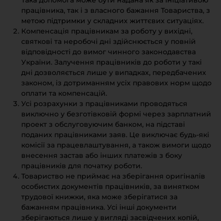
Така допомога може бути надана як за ініціативою
працівника, так і з власного бажання Товариства, з
метою підтримки у складних життєвих ситуаціях.
Компенсація працівникам за роботу у вихідні,
святкові та неробочі дні здійснюється у повній
відповідності до вимог чинного законодавства
України. Залучення працівників до роботи у такі
дні дозволяється лише у випадках, передбачених
законом, із дотриманням усіх правових норм щодо
оплати та компенсацій.
Усі розрахунки з працівниками проводяться
виключно у безготівковій формі через зарплатний
проект з обслуговуючим банком, на підставі
поданих працівниками заяв. Це виключає будь-які
комісії за працевлаштування, а також вимоги щодо
внесення застав або інших платежів з боку
працівників для початку роботи.
Товариство не приймає на зберігання оригіналів
особистих документів працівників, за винятком
трудової книжки, яка може зберігатися за
бажанням працівника. Усі інші документи
зберігаються лише у вигляді засвідчених копій,