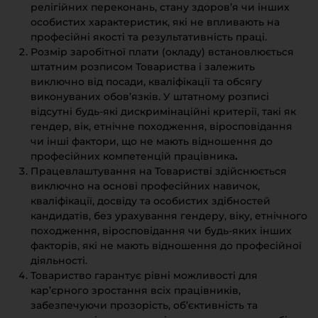
релігійних переконань, стану здоров’я чи інших
особистих характеристик, які не впливають на
професійні якості та результативність праці.
Розмір заробітної плати (окладу) встановлюється
штатним розписом Товариства і залежить
виключно від посади, кваліфікації та обсягу
виконуваних обов’язків. У штатному розписі
відсутні будь-які дискримінаційні критерії, такі як
гендер, вік, етнічне походження, віросповідання
чи інші фактори, що не мають відношення до
професійних компетенцій працівника
.
Працевлаштування на Товаристві здійснюється
виключно на основі професійних навичок,
кваліфікації, досвіду та особистих здібностей
кандидатів, без урахування гендеру, віку, етнічного
походження, віросповідання чи будь-яких інших
факторів, які не мають відношення до професійної
діяльності.
Товариство гарантує рівні можливості для
кар’єрного зростання всіх працівників,
забезпечуючи прозорість, об’єктивність та