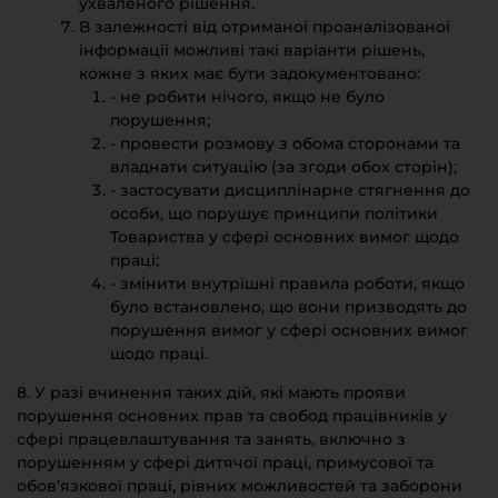
ухваленого рішення.
В залежності від отриманої проаналізованої
інформації можливі такі варіанти рішень,
кожне з яких має бути задокументовано:
- не робити нічого, якщо не було
порушення;
- провести розмову з обома сторонами та
владнати ситуацію (за згоди обох сторін);
- застосувати дисциплінарне стягнення до
особи, що порушує принципи політики
Товариства у сфері основних вимог щодо
праці;
- змінити внутрішні правила роботи, якщо
було встановлено, що вони призводять до
порушення вимог у сфері основних вимог
щодо праці.
8. У разі вчинення таких дій, які мають прояви
порушення основних прав та свобод працівників у
сфері працевлаштування та занять, включно з
порушенням у сфері дитячої праці, примусової та
обов’язкової праці, рівних можливостей та заборони