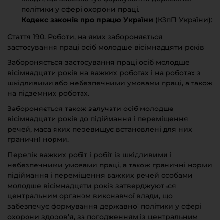
політики у сфері охорони праці.
Кодекс законів про працю України
(КЗпП України):
Стаття 190. Роботи, на яких забороняється
застосування праці осіб молодше вісімнадцяти років
Забороняється застосування праці осіб молодше
вісімнадцяти років на важких роботах і на роботах з
шкідливими або небезпечними умовами праці, а також
на підземних роботах.
Забороняється також залучати осіб молодше
вісімнадцяти років до підіймання і переміщення
речей, маса яких перевищує встановлені для них
граничні норми.
Перелік важких робіт і робіт із шкідливими і
небезпечними умовами праці, а також граничні норми
підіймання і переміщення важких речей особами
молодше вісімнадцяти років затверджуються
центральним органом виконавчої влади, що
забезпечує формування державної політики у сфері
охорони здоров’я, за погодженням із центральним