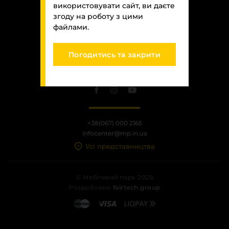
Меблева фурнітура
використовувати сайт, ви даєте
згоду на роботу з цими
Стільниці та стінові панелі
файлами.
Договір публічної оферти
Про компанію
Доставка та оплата
Контакти компанії
Використання та обробка інформації
Погодитись та закрити
Умови використання сайту
Доставка та оплата
Залишити скаргу
Вакансії
Виробничі послуги
Завантаження
+38(067) 000 2165
Програмна заява
infocenter@mp.in.ua
Усі представництва
© Меблевий парк 2026
Розроблено
fairtech.group