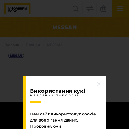
UK
EN
MESSAN
Львів, вул. Бескидська, 35
Головна
Бренди
MESSAN
+38(067) 222 1530
МП Online
Використання кукі
МЕБЛЕВИЙ ПАРК 2026
Категорії
Цей сайт використовує cookie
Плитні матеріали
для зберігання даних.
Крайка
Продовжуючи