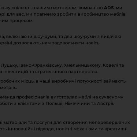
івську спільно з нашим партнером, компанією
ADS
, ми
рнітура
ері для вас, ми прагнемо зробити виробництво меблів
ним процесом.
 стінові панелі
ва, включаючи шоу-руми, та два шоу-руми з видачею
Україні дозволяють нам задовольняти навіть
 Луцьку, Івано-Франківську, Хмельницькому, Ковелі та
и інвестицій та стратегічного партнерства.
робочих місць, а наші виробничі потужності займають
метрів..
оманда професіоналів виготовляє меблі на сучасному
оботи з клієнтами з Польщі, Німеччини та Австрії.
ні матеріали та послуги для створення неперевершених
ть інноваційні підходи, новітні механізми та креативні