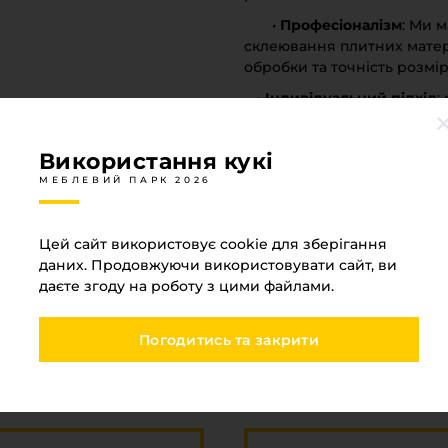
•
Професіоналізм
: Ми 
склеювання плитних матері
обробки та точність розмір
• Індивідуальний підхід
:
Наша компанія орієнтована
вимогам кожного клієнта.
Використання кукі
• Якість матеріалів
: ми в
МЕБЛЕВИЙ ПАРК 2026
гарантує довговічність і 
•
Точність і терміновість
:
Цей сайт використовує cookie для зберігання
замовлень, забезпечуючи с
даних. Продовжуючи використовувати сайт, ви
• Креативність
: Ми готов
даєте згоду на роботу з цими файлами.
клієнтів, надаючи консульт
Погодитись та закрити