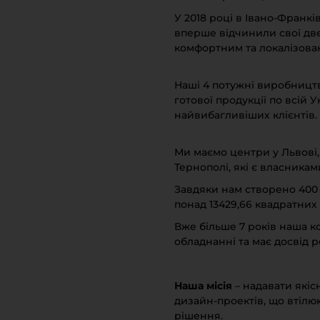
Крайка
У 2018 році в Івано-Франк
оставка та оплата
Меблева фу
вперше відчинили свої дв
акансії
комфортним та локалізова
Стільниці та
иробничі послуги
Наші 4 потужні виробницт
готової продукції по всій 
авантаження
найвибагливіших клієнтів.
рограмна заява
Ми маємо центри у Львові,
Тернополі, які є власникам
Завдяки нам створено 400 
понад 13429,66 квадратних 
Вже більше 7 років наша к
обладнанні та має досвід р
Наша місія
– надавати якіс
дизайн-проектів, що втілюю
рішення.