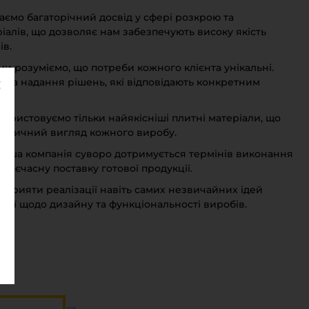
маємо багаторічний досвід у сфері розкрою та
алів, що дозволяє нам забезпечують високу якість
ів.
 ми розуміємо, що потреби кожного клієнта унікальні.
 на надання рішень, які відповідають конкретним
икористовуємо тільки найякісніші плитні матеріали, що
естетичний вигляд кожного виробу.
 наша компанія суворо дотримується термінів виконання
воєчасну поставку готової продукції.
і сприяти реалізації навіть самих незвичайних ідей
ації щодо дизайну та функціональності виробів.