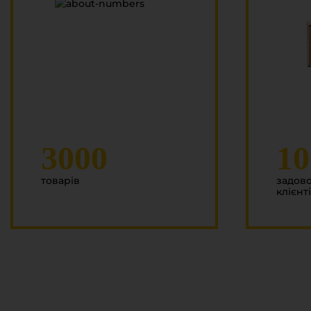
3000
10
товарів
задов
клієнт