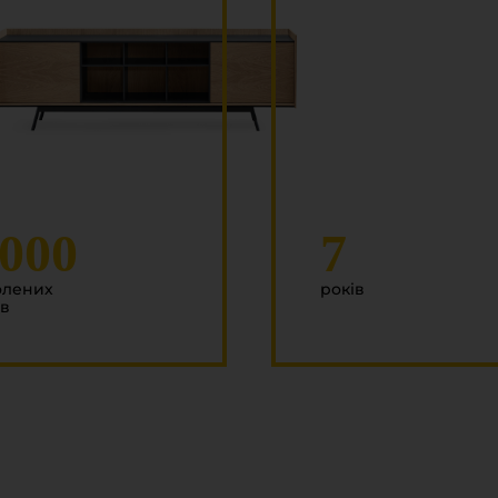
000
7
олених
років
ів