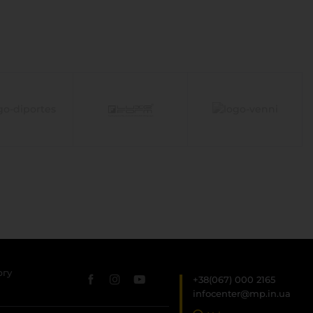
ргу
+38(067) 000 2165
infocenter@mp.in.ua