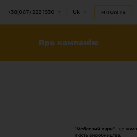
+38(067) 222 1530
Uk
МП Online
Про компанію
ро компанію
Категорії
"Меблевий парк"
- це комп
Плитні мате
онтакти компанії
якість виробництва.