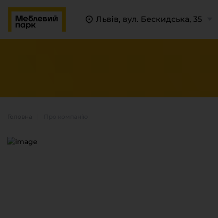
Львів, вул. Бескидська, 35
Головна
Про компанію
П
К