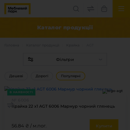
UK
EN
Каталог продукцiї
Львів, вул. Бескидська, 35
Головна
Каталог продукцiї
Крайка
AGT
+38(067) 222 1530
Фільтри
МП Online
Дешеві
Дорогі
Популярні
В НАЯВНОСТІ
№ 6006
Крайка 22 x1 AGT 6006 Мармур чорний глянець
Категорії
Плитні матеріали
56.84 ₴ / м.пог.
Купити
Крайка