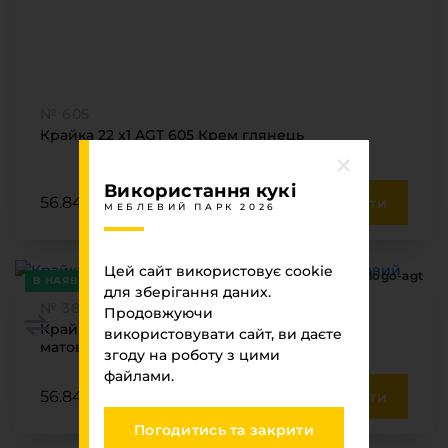
№ 605
Крайка 22 x1 AGT 605 Крем глянець
Використання кукі
56.84 ₴ / м.пог.
Купити
МЕБЛЕВИЙ ПАРК 2026
Цей сайт використовує cookie
В НАЯВНОСТІ
для зберігання даних.
№ 385
Продовжуючи
Крайка 22 x1 AGT 385 Кашемір кремовий
використовувати сайт, ви даєте
матовий
згоду на роботу з цими
файлами.
56.84 ₴ / м.пог.
Купити
Погодитись та закрити