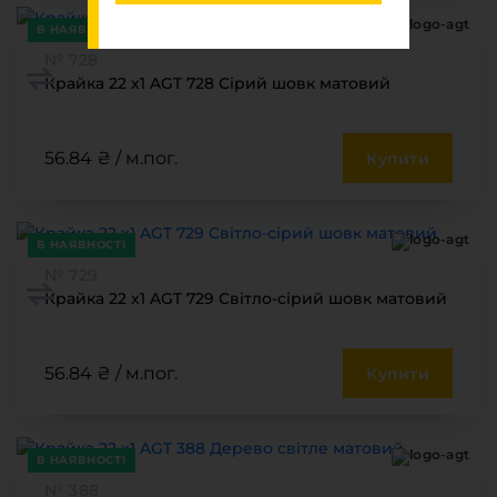
В НАЯВНОСТІ
№ 728
Крайка 22 x1 AGT 728 Сірий шовк матовий
56.84 ₴ / м.пог.
Купити
В НАЯВНОСТІ
№ 729
Крайка 22 x1 AGT 729 Світло-сірий шовк матовий
56.84 ₴ / м.пог.
Купити
В НАЯВНОСТІ
№ 388