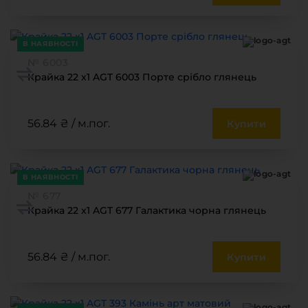
Меблева фурнітура
Стільниці та стінові панелі
В НАЯВНОСТІ
Про компанію
№ 6003
Контакти компанії
Крайка 22 x1 AGT 6003 Порте срібло глянець
Доставка та оплата
Вакансії
56.84 ₴ / м.пог.
Купити
Виробничі послуги
Завантаження
Програмна заява
В НАЯВНОСТІ
№ 677
Крайка 22 x1 AGT 677 Галактика чорна глянець
56.84 ₴ / м.пог.
Купити