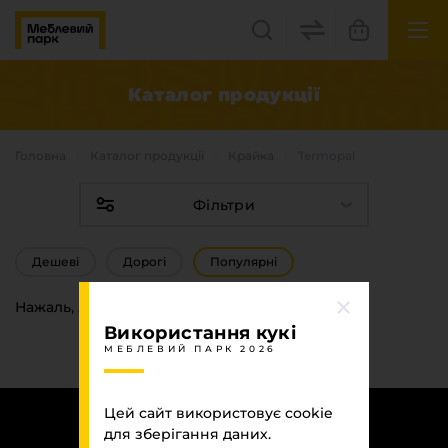
UK
EN
Каталог продукцiї
Львів, вул. Бескидська, 35
Головна
Каталог продукцiї
Крайка
Termopal
+38(067) 222 1530
Фільтри
МП Online
Дешеві
Дорогі
Популярні
Нажаль, за Вашим запитом нічого не знайдено
Використання кукі
МЕБЛЕВИЙ ПАРК 2026
Категорії
Плитні матеріали
Цей сайт використовує cookie
для зберігання даних.
Крайка