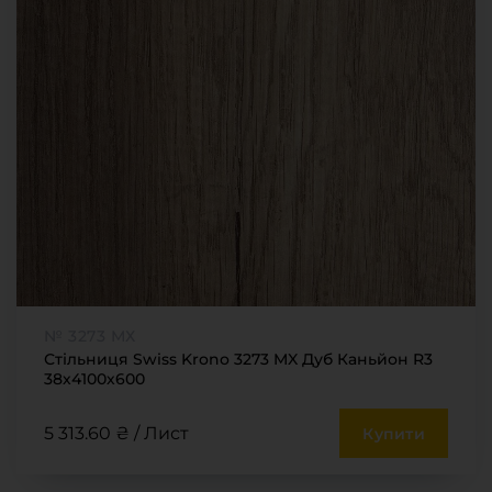
Меблева фурнітура
Стільниці та стінові панелі
Про компанію
Контакти компанії
Доставка та оплата
Вакансії
Виробничі послуги
Завантаження
Програмна заява
№ 3273 МХ
Стільниця Swiss Krono 3273 MX Дуб Каньйон R3
38х4100х600
5 313.60 ₴ / Лист
Купити