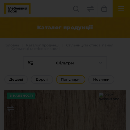
UK
EN
Каталог продукцiї
Львів, вул. Бескидська, 35
Головна
Каталог продукцiї
Стільниці та стінові панелі
+38(067) 222 1530
Стільниці та стінові панелі
Фільтри
МП Online
Дешеві
Дорогі
Популярні
Новинки
В НАЯВНОСТІ
Категорії
Плитні матеріали
Крайка