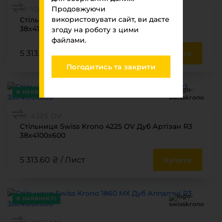
Продовжуючи
№ 1004 LP
використовувати сайт, ви даєте
Стільниця Swiss Krono 1004 LP Долорес R3
38х4100х600
згоду на роботу з цими
файлами.
5 313.60 ₴ / Лист
Купити
Погодитись та закрити
В НАЯВНОСТІ
№ 4225 ОV
Стільниця Swiss Krono 4225 OV Дуб Артізан R3
38х4100х600
5 313.60 ₴ / Лист
Купити
В НАЯВНОСТІ