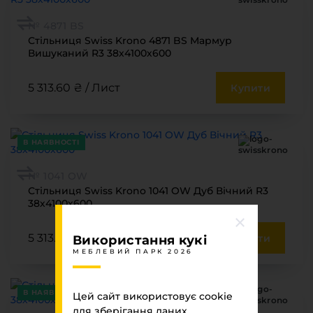
№ 4871 BS
Стільниця Swiss Krono 4871 BS Мармур
Вишуканий R3 38х4100х600
5 313.60 ₴ / Лист
Купити
В НАЯВНОСТІ
№ 1041 ОW
Стільниця Swiss Krono 1041 OW Дуб Вічний R3
38х4100х600
5 313.60 ₴ / Лист
Купити
Використання кукі
МЕБЛЕВИЙ ПАРК 2026
В НАЯВНОСТІ
Цей сайт використовує cookie
для зберігання даних.