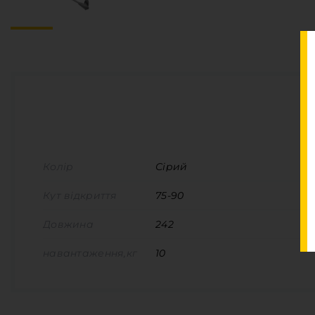
Колір
Сірий
Кут відкриття
75-90
Довжина
242
навантаження,кг
10