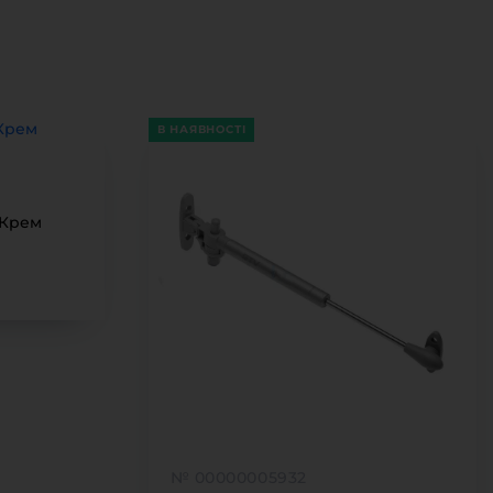
В НАЯВНОСТІ
 Крем
м
№ 00000005932