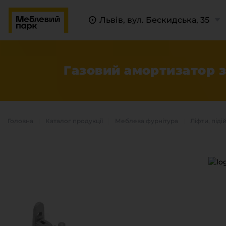
Львів, вул. Бескидська, 35
Газовий амортизатор з
Головна
Каталог продукцiї
Меблева фурнітура
Ліфти, піді
П
К