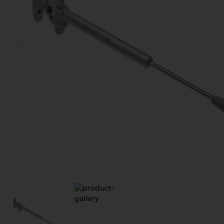
Д
В
В
З
П