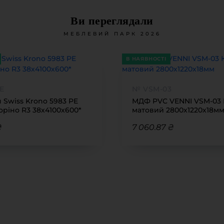
Ви переглядали
МЕБЛЕВИЙ ПАРК 2026
В НАЯВНОСТІ
Е
№ VSM-03
 Swiss Krono 5983 PE
МДФ PVC VENNI VSM-03
ріно R3 38х4100х600*
матовий 2800х1220х18м
₴
7 060.87 ₴