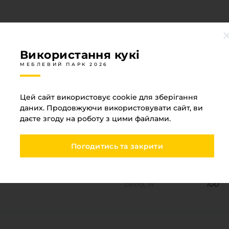
Використання кукі
МЕБЛЕВИЙ ПАРК 2026
Специфікація
МЕБЛЕВИЙ ПАРК 2026
Цей сайт використовує cookie для зберігання
даних. Продовжуючи використовувати сайт, ви
даєте згоду на роботу з цими файлами.
Матеріал
Стал
Діаметр
15
Погодитись та закрити
Висота фасаду
350-6
сила, N
100