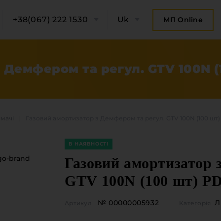
+38(067) 222 1530
Uk
МП Online
 Демфером та регул. GTV 100N 
ймачі
Газовий амортизатор з Демфером та регул. GTV 100N (100 шт
В НАЯВНОСТІ
Газовий амортизатор 
GTV 100N (100 шт) P
ро компанію
Категорії
№ 00000005932
Л
Артикул
Категорія
Плитні мате
онтакти компанії