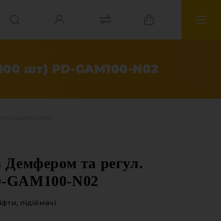
(100 шт) PD-GAM100-N02
) PD-GAM100-N02
з Демфером та регул.
D-GAM100-N02
іфти, підіймачі
ріали