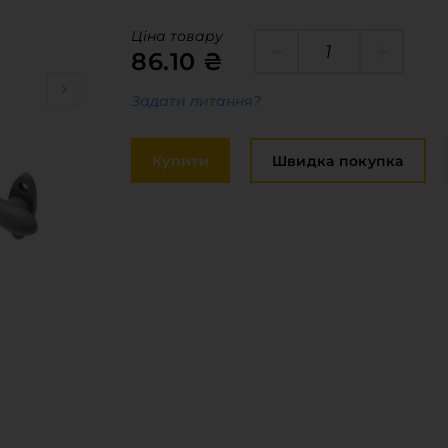
Крайка
оставка та оплата
Ціна товару
Меблева фу
86.10 ₴
акансії
Стільниці та
Задати питання?
иробничі послуги
авантаження
Купити
Швидка покупка
рограмна заява