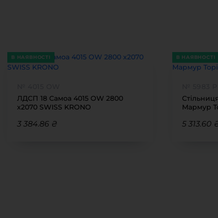
В НАЯВНОСТІ
В НАЯВНОСТІ
№ 4015 OW
№ 5983 Р
ЛДСП 18 Самоа 4015 OW 2800
Стільниця
х2070 SWISS KRONO
Мармур То
3 384.86 ₴
5 313.60 