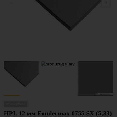
Меблева фурнітура
Стільниці та стінові панелі
Про компанію
Контакти компанії
Доставка та оплата
Вакансії
Виробничі послуги
Завантаження
Програмна заява
ОЧІКУЄТЬСЯ
HPL 12 мм Fundermax 0755 SX (5,33)