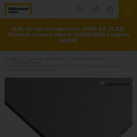
UK
EN
HPL 12 мм Fundermax 0755 SX (5,33)
Теплий темно-сірий 4100x1300 ( чорне
ядро)
Львів, вул. Бескидська, 35
+38(067) 222 1530
Головна
Каталог продукцiї
Плитні матеріали
Компакт плити
HPL 12 мм Fundermax 0755 SX (5,33) Теплий темно-сірий
4100x1300 ( чорне ядро)
МП Online
Категорії
Плитні матеріали
Крайка