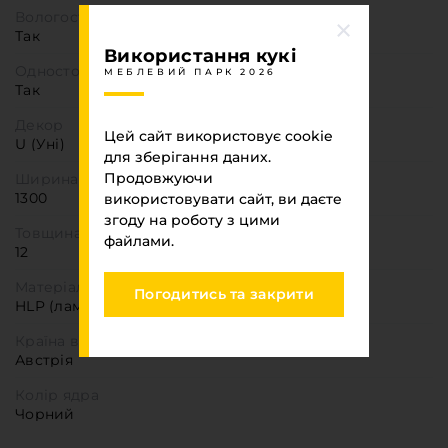
Вологостійкість
Так
Використання кукі
Одностороння деталь
МЕБЛЕВИЙ ПАРК 2026
Так
Декор
Цей сайт використовує cookie
U (Уні)
для зберігання даних.
Продовжуючи
Ширина
1300
використовувати сайт, ви даєте
згоду на роботу з цими
Товщина
файлами.
12
Матеріал
Погодитись та закрити
HLP (ламінат високого тиску)
Країна виробник
Австрія
Колір ядра
Чорний