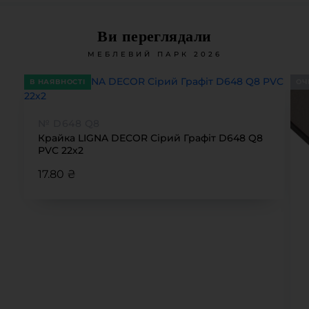
Ви переглядали
МЕБЛЕВИЙ ПАРК 2026
В НАЯВНОСТІ
ОЧ
№ D648 Q8
Крайка LIGNA DECOR Сірий Графіт D648 Q8
PVC 22х2
17.80 ₴