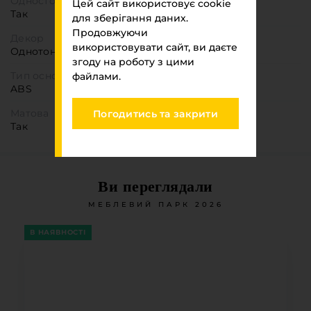
Одностороння деталь
Цей сайт використовує cookie
Так
для зберігання даних.
Продовжуючи
Декор
використовувати сайт, ви даєте
Однотонний
згоду на роботу з цими
Тип основи
файлами.
ABS
Матова
Погодитись та закрити
Так
Ви переглядали
МЕБЛЕВИЙ ПАРК 2026
В НАЯВНОСТІ