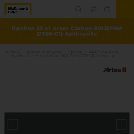
UK
EN
Крайка 22 x1 Artes Carbon 8103(PSM
D706 C1) Anthracite
Львів, вул. Бескидська, 35
+38(067) 222 1530
Головна
Каталог продукцiї
Крайка
ARTES CARBON
Крайка 22 x1 Artes Carbon 8103(PSM D706 C1) Anthracite
МП Online
Категорії
Плитні матеріали
Крайка