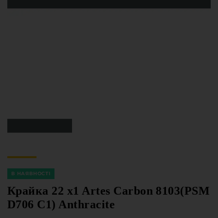
Меблева фурнітура
Стільниці та стінові панелі
Про компанію
Контакти компанії
Доставка та оплата
Вакансії
Виробничі послуги
Завантаження
Програмна заява
В НАЯВНОСТІ
Крайка 22 x1 Artes Carbon 8103(PSM
D706 C1) Anthracite