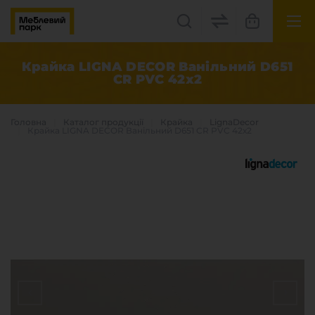
UK
EN
Крайка LIGNA DECOR Ванільний D651
CR PVC 42х2
Львів, вул. Бескидська, 35
+38(067) 222 1530
Головна
Каталог продукцiї
Крайка
LignaDecor
Крайка LIGNA DECOR Ванільний D651 CR PVC 42х2
МП Online
Категорії
Плитні матеріали
Крайка