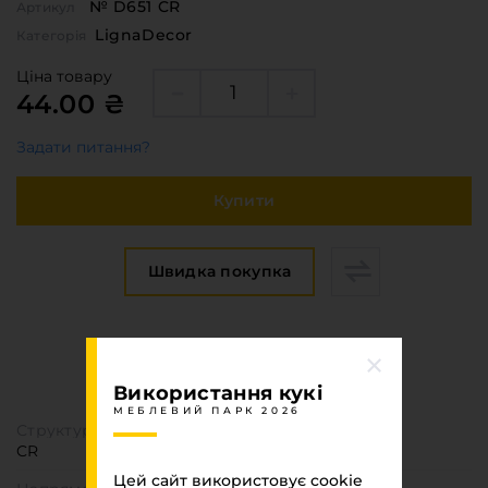
№ D651 CR
Артикул
LignaDecor
Категорія
Ціна товару
44.00 ₴
Задати питання?
Купити
Швидка покупка
Специфікація
МЕБЛЕВИЙ ПАРК 2026
Використання кукі
МЕБЛЕВИЙ ПАРК 2026
Структура поверхні
CR
Цей сайт використовує cookie