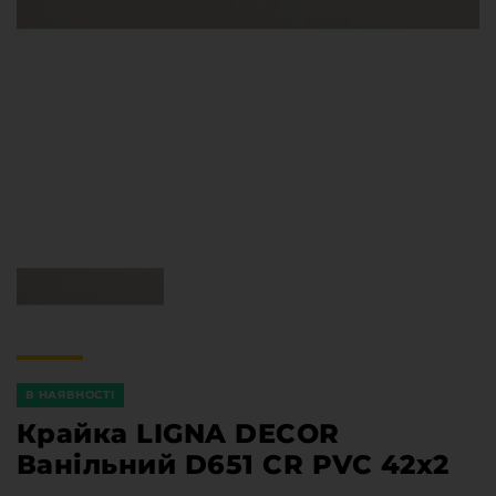
Меблева фурнітура
Стільниці та стінові панелі
Про компанію
Контакти компанії
Доставка та оплата
Вакансії
Виробничі послуги
Завантаження
Програмна заява
В НАЯВНОСТІ
Крайка LIGNA DECOR
Ванільний D651 CR PVC 42х2