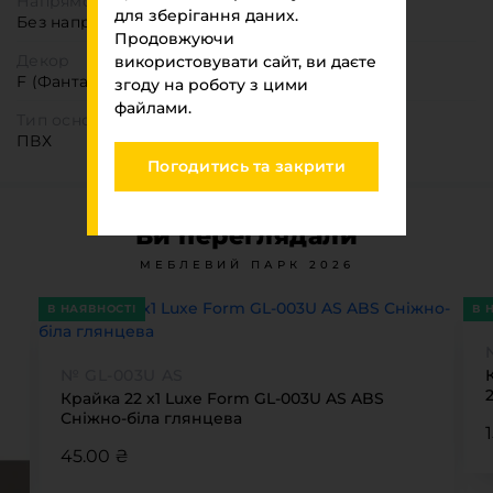
Напрямок текстури
для зберігання даних.
Без напрямку
Продовжуючи
Декор
використовувати сайт, ви даєте
F (Фантазійні)
згоду на роботу з цими
файлами.
Тип основи
ПВХ
Погодитись та закрити
Ви переглядали
МЕБЛЕВИЙ ПАРК 2026
В НАЯВНОСТІ
В 
№ GL-003U AS
Крайка 22 x1 Luxe Form GL-003U AS ABS
Сніжно-біла глянцева
45.00 ₴