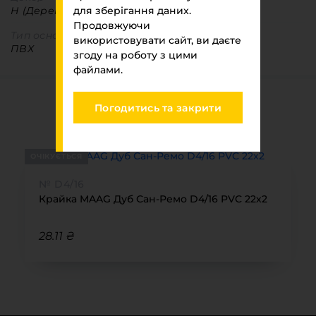
Н (Деревоподібні)
для зберігання даних.
Продовжуючи
Тип основи
використовувати сайт, ви даєте
ПВХ
згоду на роботу з цими
файлами.
Ви переглядали
Погодитись та закрити
МЕБЛЕВИЙ ПАРК 2026
ОЧІКУЄТЬСЯ
№ D4/16
Крайка MAAG Дуб Сан-Ремо D4/16 PVC 22х2
28.11 ₴