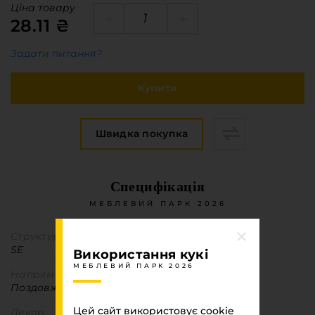
Меблева фурнітура
Ціна товару
28.11 ₴
Стільниці та стінові панелі
Про компанію
Задати питання?
Контакти компанії
Купити
Доставка та оплата
Вакансії
Виробничі послуги
Швидка покупка
Завантаження
Програмна заява
Специфікація
МЕБЛЕВИЙ ПАРК 2026
Структура поверхні
SE
Використання кукі
МЕБЛЕВИЙ ПАРК 2026
Напрямок текстури
Поздовжня
Цей сайт використовує cookie
Декор