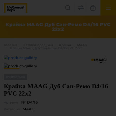
UK
EN
Крайка MAAG Дуб Сан-Ремо D4/16 PVC
22х2
Львів, вул. Бескидська, 35
+38(067) 222 1530
Головна
Каталог продукцiї
Крайка
MAAG
Крайка MAAG Дуб Сан-Ремо D4/16 PVC 22х2
МП Online
ОЧІКУЄТЬСЯ
Крайка MAAG Дуб Сан-Ремо D4/16
PVC 22х2
Категорії
№ D4/16
Артикул
Плитні матеріали
MAAG
Категорія
Крайка