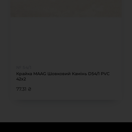
№ 54/1
Крайка MAAG Шовковий Камінь D54/1 PVC
42х2
77.31 ₴