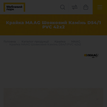
UK
EN
Крайка MAAG Шовковий Камінь D54/1
PVC 42х2
Львів, вул. Бескидська, 35
+38(067) 222 1530
Головна
Каталог продукцiї
Крайка
MAAG
Крайка MAAG Шовковий Камінь D54/1 PVC 42х2
МП Online
Категорії
Плитні матеріали
Крайка