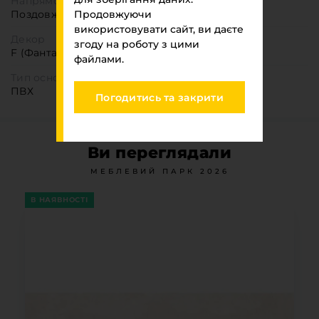
Напрямок текстури
Поздовжня
Продовжуючи
використовувати сайт, ви даєте
Декор
згоду на роботу з цими
F (Фантазійні)
файлами.
Тип основи
ПВХ
Погодитись та закрити
Ви переглядали
МЕБЛЕВИЙ ПАРК 2026
В НАЯВНОСТІ