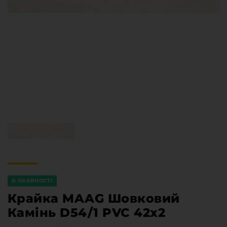
Меблева фурнітура
Стільниці та стінові панелі
Про компанію
Контакти компанії
Доставка та оплата
Вакансії
Виробничі послуги
Завантаження
Програмна заява
В НАЯВНОСТІ
Крайка MAAG Шовковий
Камінь D54/1 PVC 42х2