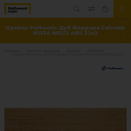
UK
EN
Крайка Polkemic Дуб Феррара Світлий
H1334 N02/3 ABS 22x2
Львів, вул. Бескидська, 35
+38(067) 222 1530
Головна
Каталог продукцiї
Крайка
Polkemik
Крайка Polkemic Дуб Феррара Світлий H1334 N02/3 ABS 22x2
МП Online
Категорії
Плитні матеріали
Крайка