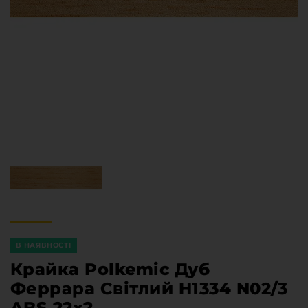
Меблева фурнітура
Стільниці та стінові панелі
Про компанію
Контакти компанії
Доставка та оплата
Вакансії
Виробничі послуги
Завантаження
Програмна заява
В НАЯВНОСТІ
Крайка Polkemic Дуб
Феррара Світлий H1334 N02/3
ABS 22x2