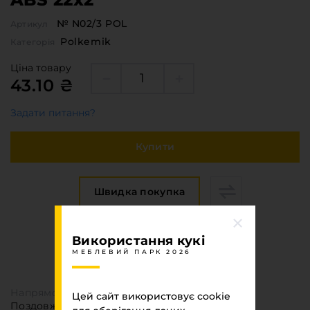
№ N02/3 POL
Артикул
Polkemik
Категорія
Ціна товару
43.10 ₴
Задати питання?
Купити
Швидка покупка
Використання кукі
Специфікація
МЕБЛЕВИЙ ПАРК 2026
МЕБЛЕВИЙ ПАРК 2026
Напрямок текстури
Цей сайт використовує cookie
Поздовжня