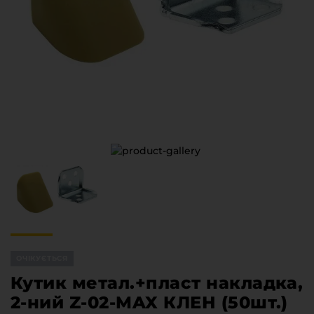
Меблева фурнітура
Стільниці та стінові панелі
Про компанію
Контакти компанії
Доставка та оплата
Вакансії
Виробничі послуги
Завантаження
Програмна заява
ОЧІКУЄТЬСЯ
Кутик метал.+пласт накладка,
2-ний Z-02-MAX КЛЕН (50шт.)