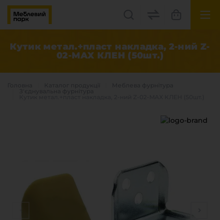
UK
EN
Кутик метал.+пласт накладка, 2-ний Z-
02-MAX КЛЕН (50шт.)
Львів, вул. Бескидська, 35
+38(067) 222 1530
Головна
Каталог продукцiї
Меблева фурнітура
З'єднувальна фурнітура
Кутик метал.+пласт накладка, 2-ний Z-02-MAX КЛЕН (50шт.)
МП Online
Категорії
Плитні матеріали
Крайка