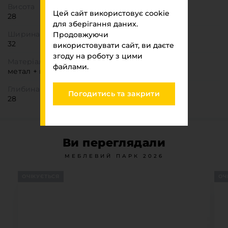
Висота
Цей сайт використовує cookie
28
для зберігання даних.
Ширина
Продовжуючи
32
використовувати сайт, ви даєте
згоду на роботу з цими
Матеріал
файлами.
метал + пластик
Глибина
Погодитись та закрити
28
Ви переглядали
МЕБЛЕВИЙ ПАРК 2026
ОЧІКУЄТЬСЯ
ОЧ