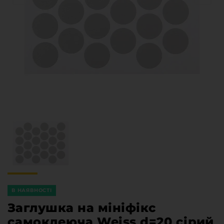
Меблева фурнітура
Стільниці та стінові панелі
Про компанію
Контакти компанії
Доставка та оплата
Вакансії
Виробничі послуги
Завантаження
Програмна заява
В НАЯВНОСТІ
Заглушка на мініфікс
самоклеюча Weiss d=20 сірий