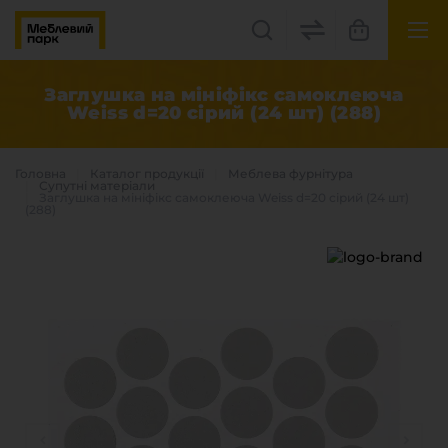
UK
EN
Заглушка на мініфікс самоклеюча
Weiss d=20 сірий (24 шт) (288)
Львів, вул. Бескидська, 35
+38(067) 222 1530
Головна
Каталог продукцiї
Меблева фурнітура
Супутні матеріали
Заглушка на мініфікс самоклеюча Weiss d=20 сірий (24 шт)
(288)
МП Online
Категорії
Плитні матеріали
Крайка