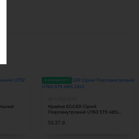
є
В НАЯВНОСТІ
№ U763 ST9
ильний
Крайка EGGER Сірий
Перламутровий U763 ST9 ABS
23х2
55.37 ₴