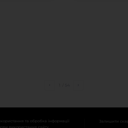
1
/
54
користання та обробка інформації
Залишити ска
ови використання сайту