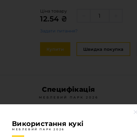
Крайка
оставка та оплата
Ціна товару
Меблева
12.54 ₴
акансії
Стільниц
Задати питання?
иробничі послуги
авантаження
Купити
Швидка покупка
рограмна заява
Специфікація
МЕБЛЕВИЙ ПАРК 2026
Матеріал
Сталь
Використання кукі
Тип завіси
без д
МЕБЛЕВИЙ ПАРК 2026