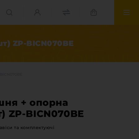
шт) ZP-BICN070BE
P-BICN070BE
шня + опорна
т) ZP-BICN070BE
авіси та комплектуючі
матеріали