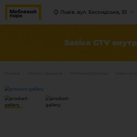
Львів, вул. Бескидська, 35
Завіса GTV внут
Головна
Каталог продукцiї
Меблева фурнітура
Завіси та 
П
К