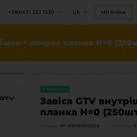
+38(067) 222 1530
Uk
МП Online
рішня + опорна планка Н=0 (250
комплектуючі
Завіса GTV внутрішня + опорна планка Н=0 (250шт) Z
В НАЯВНОСТІ
Завіса GTV внутрі
планка Н=0 (250ш
ро компанію
Категорії
№ 00000000024
З
Артикул
Категорія
Плитні 
онтакти компанії