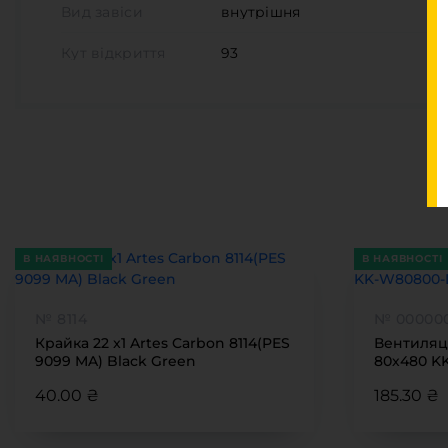
Вид завіси
внутрішня
Кут відкриття
93
В НАЯВНОСТІ
В НАЯВНОСТІ
№ 8114
№ 00000
Крайка 22 x1 Artes Carbon 8114(PES
Вентиляц
9099 MA) Black Green
80х480 K
40.00 ₴
185.30 ₴