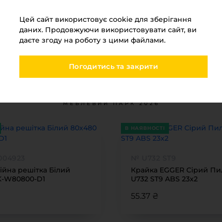
Діаметр чаші,мм
35
Цей сайт використовує cookie для зберігання
Єврошуруп
Нема
даних. Продовжуючи використовувати сайт, ви
даєте згоду на роботу з цими файлами.
Погодитись та закрити
Ви переглядали
МЕБЛЕВИЙ ПАРК 2026
В НАЯВНОСТІ
004923
№ U732 ST9
ійна решітка Білий
Крайка EGGER Сірий П
K-W80800-D1
U732 ST9 ABS 23х2
55.37 ₴