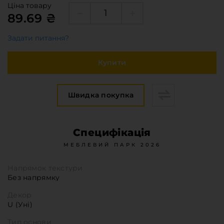
Меблева фурнітура
Ціна товару
89.69 ₴
Стільниці та стінові панелі
Про компанію
Задати питання?
Контакти компанії
Купити
Доставка та оплата
Вакансії
Виробничі послуги
Швидка покупка
Завантаження
Програмна заява
Специфікація
МЕБЛЕВИЙ ПАРК 2026
Напрямок текстури
Без напрямку
Декор
U (Уні)
Тип основи