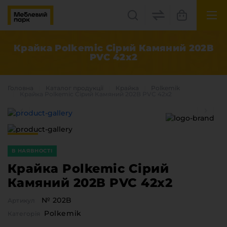
UK
EN
Крайка Polkemic Сірий Камяний 202В
PVC 42х2
Львів, вул. Бескидська, 35
+38(067) 222 1530
Головна
Каталог продукцiї
Крайка
Polkemik
Крайка Polkemic Сірий Камяний 202В PVC 42х2
МП Online
В НАЯВНОСТІ
Крайка Polkemic Сірий
Камяний 202В PVC 42х2
Категорії
№ 202B
Артикул
Плитні матеріали
Polkemik
Категорія
Крайка