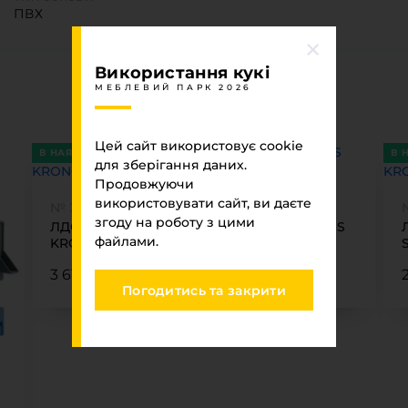
ПВХ
Використання кукі
Ви переглядали
МЕБЛЕВИЙ ПАРК 2026
МЕБЛЕВИЙ ПАРК 2026
Цей сайт використовує cookie
В НАЯВНОСТІ
В 
для зберігання даних.
Продовжуючи
використовувати сайт, ви даєте
№ 3062 VL
згоду на роботу з цими
ЛДСП 18 Праліне 3062 VL 2800 х2070 SWISS
файлами.
KRONO
3 610.91 ₴
Погодитись та закрити