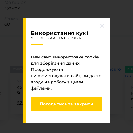
Матеріал
Цамак
Діаметр
80
Використання кукі
МЕБЛЕВИЙ ПАРК 2026
Ви переглядали
Цей сайт використовує cookie
МЕБЛЕВИЙ ПАРК 2026
для зберігання даних.
Продовжуючи
ОЧІКУЄТЬСЯ
В 
використовувати сайт, ви даєте
№ 6782
згоду на роботу з цими
Крайка 22 x1 SKIN Sagade 6782 Olmo Jerez
файлами.
Scuro
62.23 ₴
Погодитись та закрити