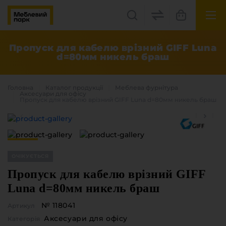
UK
EN
Пропуск для кабелю врізний GIFF Luna
d=80мм никель браш
Львів, вул. Бескидська, 35
+38(067) 222 1530
Головна
Каталог продукцiї
Меблева фурнітура
Аксесуари для офісу
Пропуск для кабелю врізний GIFF Luna d=80мм никель браш
МП Online
ОЧІКУЄТЬСЯ
Пропуск для кабелю врізний GIFF
Luna d=80мм никель браш
Категорії
№ 118041
Артикул
Плитні матеріали
Аксесуари для офісу
Крайка
Категорія