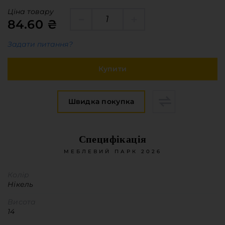
Меблева фурнітура
Ціна товару
Стільниці та стінові панелі
84.60 ₴
Про компанію
Задати питання?
Контакти компанії
Доставка та оплата
Купити
Вакансії
Виробничі послуги
Швидка покупка
Завантаження
Програмна заява
Специфікація
МЕБЛЕВИЙ ПАРК 2026
Колір
Нікель
Висота
14