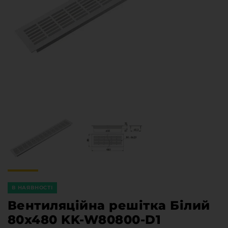
Меблева фурнітура
Стільниці та стінові панелі
Про компанію
Контакти компанії
Доставка та оплата
Вакансії
Виробничі послуги
Завантаження
Програмна заява
В НАЯВНОСТІ
Вентиляційна решітка Білий
80х480 KK-W80800-D1