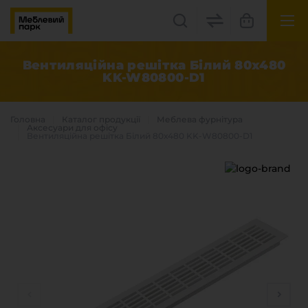
UK
EN
Вентиляційна решітка Білий 80х480
KK-W80800-D1
Львів, вул. Бескидська, 35
+38(067) 222 1530
Головна
Каталог продукцiї
Меблева фурнітура
Аксесуари для офісу
Вентиляційна решітка Білий 80х480 KK-W80800-D1
МП Online
Категорії
Плитні матеріали
Крайка