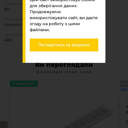
Ширина
для зберігання даних.
80
Продовжуючи
використовувати сайт, ви даєте
Матеріал
згоду на роботу з цими
Алюміній
файлами.
Довжина
480
Погодитись та закрити
Ви переглядали
МЕБЛЕВИЙ ПАРК 2026
В НАЯВНОСТІ
ОЧ