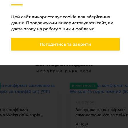
Висота
2800
Товщина
8
Цей сайт використовує cookie для зберігання
даних. Продовжуючи використовувати сайт, ви
даєте згоду на роботу з цими файлами.
Погодитись та закрити
Ви переглядали
МЕБЛЕВИЙ ПАРК 2026
В НАЯВНОСТІ
№ 07825
 на конфірмат
Заглушка на конфірмат
а Weiss d=14 горіх
самоклеюча Weiss d=14 г
 шт) (7111)
темний (50 шт) (7455)
8.18 ₴