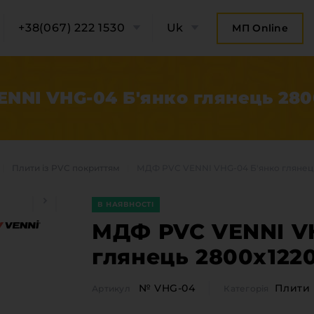
+38(067) 222 1530
Uk
МП Online
NNI VHG-04 Б'янко глянець 28
Плити із PVC покриттям
МДФ PVC VENNI VHG-04 Б'янко глянец
В НАЯВНОСТІ
МДФ PVC VENNI VH
глянець 2800х122
ро компанію
Категорії
№ VHG-04
Плити 
Артикул
Категорія
Плитні 
онтакти компанії