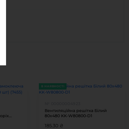
В НАЯВНОСТІ
№ 00000004923
Вентиляційна решітка Білий
оріх
80х480 KK-W80800-D1
185.30 ₴