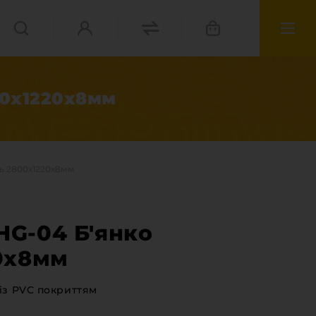
00х1220х8мм
ь 2800х1220х8мм
G-04 Б'янко
0х8мм
із PVC покриттям
матеріали