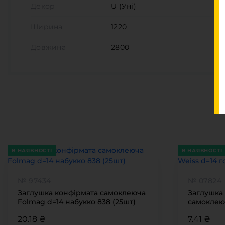
Декор
U (Уні)
Ширина
1220
Довжина
2800
В НАЯВНОСТІ
В НАЯВНОСТІ
№ 97434
№ 07824
Заглушка конфірмата самоклеюча
Заглушка
Folmag d=14 набукко 838 (25шт)
самоклеюч
світлий(50
20.18 ₴
7.41 ₴