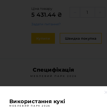
Крайка
оставка та оплата
Ціна товару
Меблева
5 431.44 ₴
акансії
Стільниц
Задати питання?
иробничі послуги
авантаження
Купити
Швидка покупка
рограмна заява
Специфікація
МЕБЛЕВИЙ ПАРК 2026
Вид покриття
PVC
Двостороння деталь
Ні
Використання кукі
МЕБЛЕВИЙ ПАРК 2026