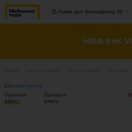
Львів, вул. Бескидська, 35
МДФ PVC VE
Головна
Каталог продукцiї
Плитні матеріали
МДФ панелі
П
К