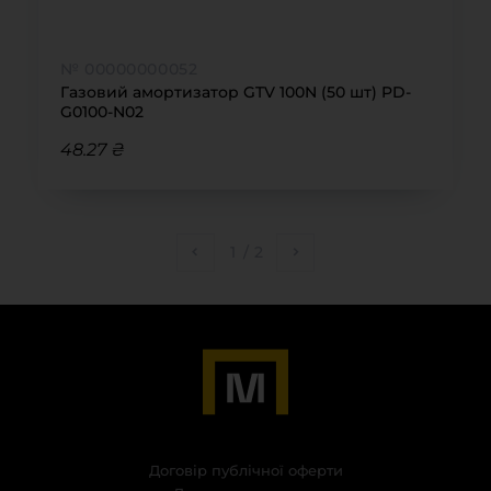
№ 00000000052
Газовий амортизатор GTV 100N (50 шт) PD-
G0100-N02
48.27 ₴
1
/
2
Договір публічної оферти