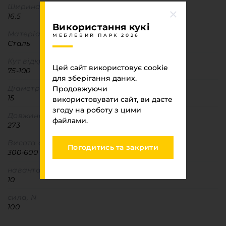
Ширина
16.5
Використання кукі
Матеріал
МЕБЛЕВИЙ ПАРК 2026
Сталь
Кут відкриття
Цей сайт використовує cookie
75-100
для зберігання даних.
Діаметр
Продовжуючи
15
використовувати сайт, ви даєте
згоду на роботу з цими
Довжина
файлами.
273
Висота фасаду
Погодитись та закрити
300-600
навантаження,кг
10
сила, N
100