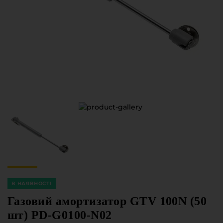
Меблева фурнітура
Стільниці та стінові панелі
Про компанію
Контакти компанії
Доставка та оплата
Вакансії
Виробничі послуги
Завантаження
Програмна заява
В НАЯВНОСТІ
Газовий амортизатор GTV 100N (50
шт) PD-G0100-N02