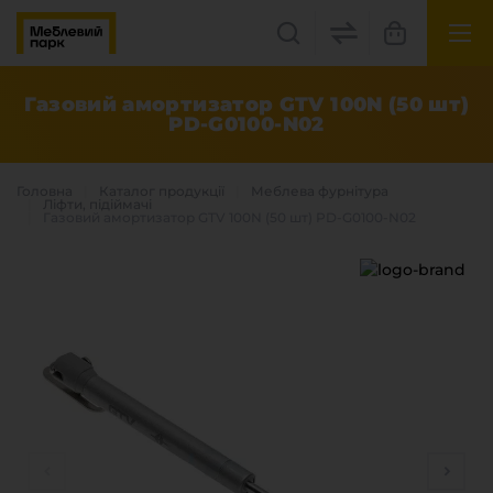
UK
EN
Газовий амортизатор GTV 100N (50 шт)
PD-G0100-N02
Львів, вул. Бескидська, 35
+38(067) 222 1530
Головна
Каталог продукцiї
Меблева фурнітура
Ліфти, підіймачі
Газовий амортизатор GTV 100N (50 шт) PD-G0100-N02
МП Online
Категорії
Плитні матеріали
Крайка