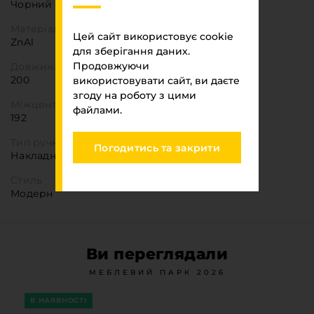
Чорний
Матеріал
Цей сайт використовує cookie
ZnAl
для зберігання даних.
Продовжуючи
Довжина
200
використовувати сайт, ви даєте
згоду на роботу з цими
Міжцентрова відстань,мм
файлами.
192
Тип ручки
Погодитись та закрити
Накладна
Стиль
Модерн
Ви переглядали
МЕБЛЕВИЙ ПАРК 2026
В НАЯВНОСТІ