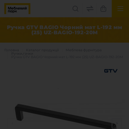
UK
EN
Ручка GTV BAGIO Чорний мат L-192 мм
(25) UZ-BAGIO-192-20M
Львів, вул. Бескидська, 35
+38(067) 222 1530
Головна
Каталог продукцiї
Меблева фурнітура
Ручки,гачки
Ручка GTV BAGIO Чорний мат L-192 мм (25) UZ-BAGIO-192-20M
МП Online
Категорії
Плитні матеріали
Крайка