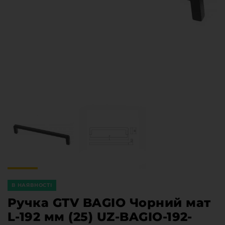
Меблева фурнітура
Стільниці та стінові панелі
Про компанію
Контакти компанії
Доставка та оплата
Вакансії
Виробничі послуги
Завантаження
Програмна заява
В НАЯВНОСТІ
Ручка GTV BAGIO Чорний мат
L-192 мм (25) UZ-BAGIO-192-