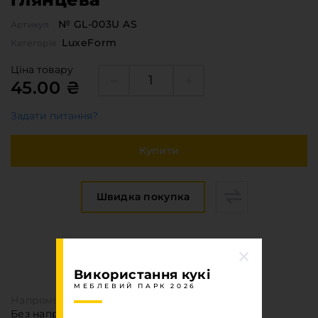
№ GL-003U AS
Артикул
LuxeForm
Категорія
Ціна товару
45.00 ₴
Задати питання?
Купити
Швидка покупка
Специфікація
МЕБЛЕВИЙ ПАРК 2026
Використання кукі
МЕБЛЕВИЙ ПАРК 2026
Напрямок текстури
Без напрямку