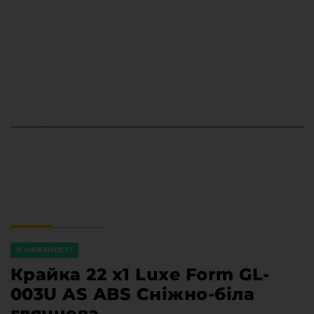
Меблева фурнітура
Стільниці та стінові панелі
Про компанію
Контакти компанії
Доставка та оплата
Вакансії
Виробничі послуги
Завантаження
Програмна заява
В НАЯВНОСТІ
Крайка 22 x1 Luxe Form GL-
003U AS ABS Сніжно-біла
глянцева