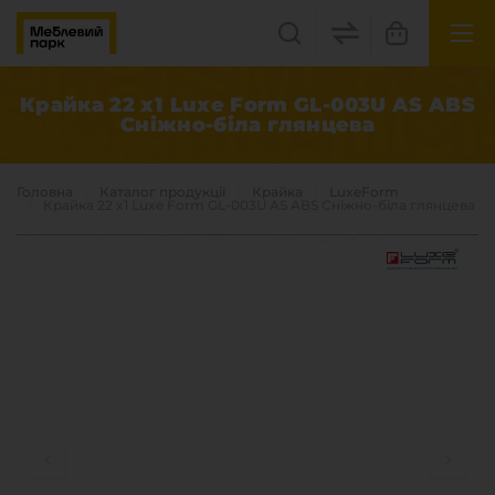
UK
EN
Крайка 22 x1 Luxe Form GL-003U AS ABS
Сніжно-біла глянцева
Львів, вул. Бескидська, 35
+38(067) 222 1530
Головна
Каталог продукцiї
Крайка
LuxeForm
Крайка 22 x1 Luxe Form GL-003U AS ABS Сніжно-біла глянцева
МП Online
Категорії
Плитні матеріали
Крайка