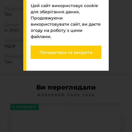
Цей сайт використовує cookie
Одностороння деталь
для зберігання даних.
Так
Продовжуючи
використовувати сайт, ви даєте
Декор
U (Уні)
згоду на роботу з цими
файлами.
Тип основи
МДФ
Погодитись та закрити
Глянцева
Так
Ви переглядали
МЕБЛЕВИЙ ПАРК 2026
В НАЯВНОСТІ