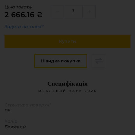
Меблева фурнітура
Ціна товару
Стільниці та стінові панелі
2 666.16 ₴
Про компанію
Задати питання?
Контакти компанії
Доставка та оплата
Купити
Вакансії
Виробничі послуги
Швидка покупка
Завантаження
Програмна заява
Специфікація
МЕБЛЕВИЙ ПАРК 2026
Структура поверхні
PE
Колір
Бежевий