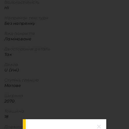
Вологостійкість
Ні
Напрямок текстури
Без напрямку
Вид покриття
Ламіноване
Двостороння деталь
Так
Декор
U (Уні)
Ступінь глянцю
Матове
Ширина
2070
Товщина
18
Довжина