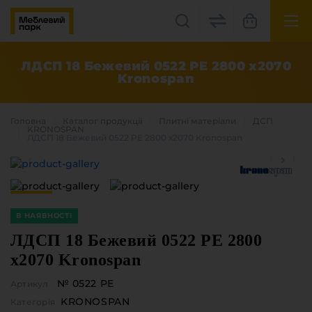
UK
EN
ЛДСП 18 Бежевий 0522 РЕ 2800 х2070
Kronospan
Львів, вул. Бескидська, 35
+38(067) 222 1530
Головна
Каталог продукцiї
Плитні матеріали
ДСП
KRONOSPAN
ЛДСП 18 Бежевий 0522 РЕ 2800 х2070 Kronospan
МП Online
В НАЯВНОСТІ
ЛДСП 18 Бежевий 0522 РЕ 2800
х2070 Kronospan
Категорії
№ 0522 РЕ
Артикул
Плитні матеріали
KRONOSPAN
Крайка
Категорія