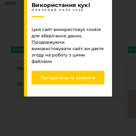
2800
Використання кукі
МЕБЛЕВИЙ ПАРК 2026
Супутні товари
Цей сайт використовує cookie
для зберігання даних.
МЕБЛЕВИЙ ПАРК 2026
Продовжуючи
використовувати сайт, ви даєте
В НАЯВНОСТІ
В 
згоду на роботу з цими
файлами.
№ 210
Крайка MAAG Бежевий 210 PVC 22х2
Погодитись та закрити
28.11 ₴